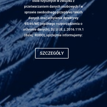
POLITYKA
PRYWATNOŚCI
Na podstawie art. 13 ust. 1 i 2
rozporządzenia Parlamentu
Europejskiego i Rady (UE) 2016/679 z dnia
27 kwietnia 2016 r. w sprawie ochrony
osób fizycznych w związku z
przetwarzaniem danych osobowych i w
sprawie swobodnego przepływu takich
danych oraz uchylenia dyrektywy
95/46/WE (ogólnego rozporządzenia o
ochronie danych), Dz.U.UE.L.2016.119.1