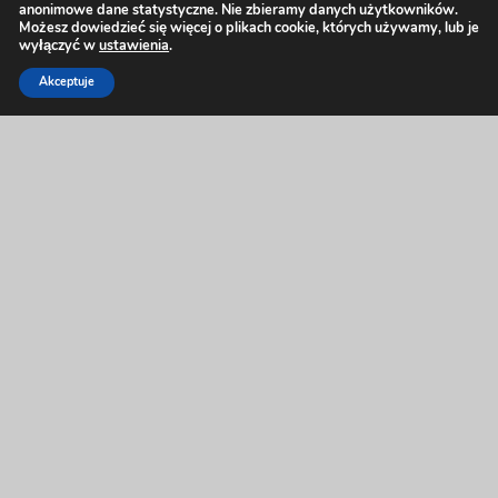
"
POLITYKA PRYWATNOŚCI
NAJWAŻNIEJSZE INFORMACJE
Zgodnie z art. 13 ogólnego rozporządzenia o ochronie
danych osobowych z dnia 27 kwietnia 2016 r. (Dz. Urz.
UE L 119 z 04.05.2016) informuję, iż: