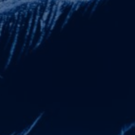
(dalej: RODO), uprzejmie informujemy:
SZCZEGÓŁY