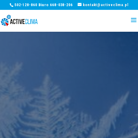
502-128-860 Biuro 668-038-206
kontakt@activeclima