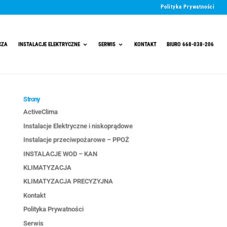
ALACJE PPOŻ
TECHNIKA GRZEWCZA
INSTALACJE ELEKTRYCZNE
Strony
ActiveClima
Instalacje Elektryczne
Instalacje przeciwpo
INSTALACJE WOD – K
KLIMATYZACJA
KLIMATYZACJA PREC