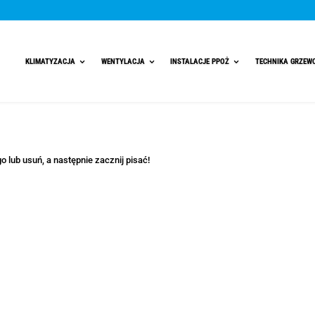
l
KLIMATYZACJA
WENTYLACJA
INST
 post. Edytuj go lub usuń, a następnie zacznij pisać!