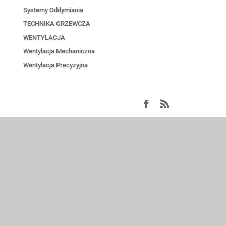
Kontakt
Polityka Prywatności
Serwis
Systemy Oddymiania
TECHNIKA GRZEWCZ
WENTYLACJA
Wentylacja Mechanicz
Wentylacja Precyzyjna